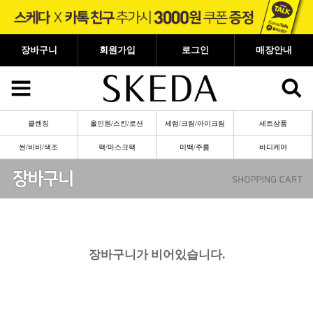
장바구니
회원가입
로그인
매장안내
클렌징
올인원/스킨/로션
세럼/크림/아이크림
세트상품
썬/비비/색조
팩/마스크팩
미백/주름
바디케어
장바구니가 비어있습니다.