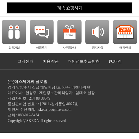
계속 쇼핑하기
회원가입
상품후기
사은품안내
공지사항
매장안내
고객센터
이용약관
개인정보취급방침
PC버전
(주)에스제이씨 글로벌
경기 남양주시 진접 해밀예당1로 50-47 리첸타워 6F
대표이사 : 한성주 | 개인정보관리책임자 : 임대호 실장
사업자번호 : 214-88-38549
통신판매업 번호 : 제 2011-경기풍양-0027호
제안서 수신 메일 : skeda_biz@naver.com
전화 :
080-012-5454
CopyrightⓒSKEDA all rights reserved.