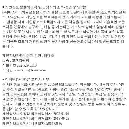
■ 개인정보 보호책임자 및 담당자의 소속-성명 및 연락처
(주)에스제이씨글로벌은 귀하가 좋은 정보를 안전하게 이용할 수 있도록 최선을 다
하고 있습니다. 개인정보를 보호하는데 있어 귀하께 고지한 사항들에 반하는 사고
가 발생할 시에 개인정보보호책임자가 모든 책임을 집니다. 그러나 기술적인 보완
조치를 했음에도 불구하고, 해킹 등 기본적인 네트워크 상의 위험성에 의해 발생하
는 예기치 못한 사고로 인한 정보의 훼손 및 방문자가 작성한 게시물에 의한 각종
분쟁에 관해서는 책임이 없습니다. 귀하의 개인정보를 취급하는 책임자 및 담당자
는 다음과 같으며 개인정보 관련 문의사항에 신속하고 성실하게 답변해드리고 있
습니다.
개인정보관리책임자 성명 : 임대호
소속 : 고객지원팀
전화번호 : 02-529-5310
이메일 : skeda_biz@naver.com
■ 정책변경에 따른 고지의 의무
현 개인정보취급(처리)방침은 2015년 8월 18일부터 적용됩니다. 내용의 추가, 삭제
및 수정이 있을 시에는 (중요한 사항이 변경되는 경우는 최소 30일전)부터 웹사이
트의 공지사항을 통하여 고 지할 것입니다. "만일, 개인정보의 수집 및 활용, 제3자
제공 등이 변경되어 동의가 필요한 경우에는, 별도 동의 절차를 마련하여 진행할 것
입니다. 또한 개인정보보호정책에 버전번호 및 개정일자 등을 부여하 여 개정여부
를 쉽게 알 수 있도록 하고 있습니다."
개인정보보호정책 최초제정일자: 2002-01-01
개인정보보호정책 최종변경일자: 2018-06-28
개인정보보호정책 시행일자: 2014-08-05