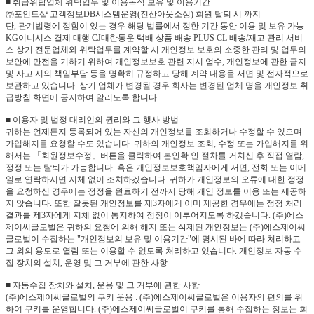
■ 취급위탑업체 위탁업무 및 이용목적 보유 및 이용기간
㈜포인트샵 고객정보DB시스템운영(전산아웃소싱) 회원 탈퇴 시 까지
단, 관계법령에 정함이 있는 경우 해당 법률에서 정한 기간 동안 이용 및 보유 가능
KG이니시스 결제 대행 CJ대한통운 택배 상품 배송 PLUS CL 배송/재고 관리 서비
스 상기 전문업체와 위탁업무를 계약할 시 개인정보 보호의 소중한 관리 및 업무의
보안에 만전을 기하기 위하여 개인정보보호 관련 지시 엄수, 개인정보에 관한 금지
및 사고 시의 책임부담 등을 명확히 규정하고 당해 계약 내용을 서면 및 전자적으로
보관하고 있습니다. 상기 업체가 변경될 경우 회사는 변경된 업체 명을 개인정보 취
급방침 화면에 공지하여 알리도록 합니다.
■ 이용자 및 법정 대리인의 권리와 그 행사 방법
귀하는 언제든지 등록되어 있는 자신의 개인정보를 조회하거나 수정할 수 있으며
가입해지를 요청할 수도 있습니다. 귀하의 개인정보 조회, 수정 또는 가입해지를 위
해서는 「회원정보수정」버튼을 클릭하여 본인확 인 절차를 거치신 후 직접 열람,
정정 또는 탈퇴가 가능합니다. 혹은 개인정보보호책임자에게 서면, 전화 또는 이메
일로 연락하시면 지체 없이 조치하겠습니다. 귀하가 개인정보의 오류에 대한 정정
을 요청하신 경우에는 정정을 완료하기 전까지 당해 개인 정보를 이용 또는 제공하
지 않습니다. 또한 잘못된 개인정보를 제3자에게 이미 제공한 경우에는 정정 처리
결과를 제3자에게 지체 없이 통지하여 정정이 이루어지도록 하겠습니다. (주)에스
제이씨글로벌은 귀하의 요청에 의해 해지 또는 삭제된 개인정보는 (주)에스제이씨
글로벌이 수집하는 "개인정보의 보유 및 이용기간"에 명시된 바에 따라 처리하고
그 외의 용도로 열람 또는 이용할 수 없도록 처리하고 있습니다. 개인정보 자동 수
집 장치의 설치, 운영 및 그 거부에 관한 사항
■ 자동수집 장치와 설치, 운용 및 그 거부에 관한 사항
(주)에스제이씨글로벌의 쿠키 운용 : (주)에스제이씨글로벌은 이용자의 편의를 위
하여 쿠키를 운영합니다. (주)에스제이씨글로벌이 쿠키를 통해 수집하는 정보는 회