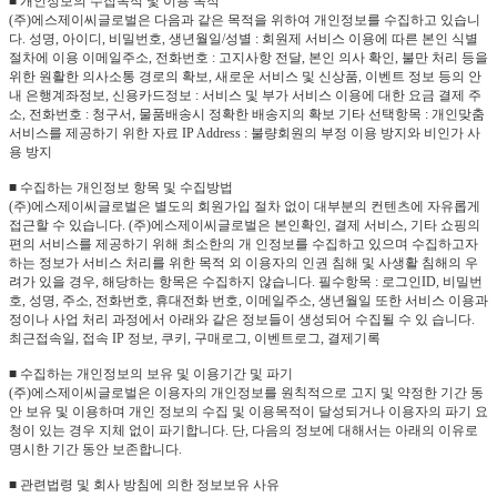
■ 개인정보의 수집목적 및 이용 목적
(주)에스제이씨글로벌은 다음과 같은 목적을 위하여 개인정보를 수집하고 있습니
다. 성명, 아이디, 비밀번호, 생년월일/성별 : 회원제 서비스 이용에 따른 본인 식별
절차에 이용 이메일주소, 전화번호 : 고지사항 전달, 본인 의사 확인, 불만 처리 등을
위한 원활한 의사소통 경로의 확보, 새로운 서비스 및 신상품, 이벤트 정보 등의 안
내 은행계좌정보, 신용카드정보 : 서비스 및 부가 서비스 이용에 대한 요금 결제 주
소, 전화번호 : 청구서, 물품배송시 정확한 배송지의 확보 기타 선택항목 : 개인맞춤
서비스를 제공하기 위한 자료 IP Address : 불량회원의 부정 이용 방지와 비인가 사
용 방지
■ 수집하는 개인정보 항목 및 수집방법
(주)에스제이씨글로벌은 별도의 회원가입 절차 없이 대부분의 컨텐츠에 자유롭게
접근할 수 있습니다. (주)에스제이씨글로벌은 본인확인, 결제 서비스, 기타 쇼핑의
편의 서비스를 제공하기 위해 최소한의 개 인정보를 수집하고 있으며 수집하고자
하는 정보가 서비스 처리를 위한 목적 외 이용자의 인권 침해 및 사생활 침해의 우
려가 있을 경우, 해당하는 항목은 수집하지 않습니다. 필수항목 : 로그인ID, 비밀번
호, 성명, 주소, 전화번호, 휴대전화 번호, 이메일주소, 생년월일 또한 서비스 이용과
정이나 사업 처리 과정에서 아래와 같은 정보들이 생성되어 수집될 수 있 습니다.
최근접속일, 접속 IP 정보, 쿠키, 구매로그, 이벤트로그, 결제기록
■ 수집하는 개인정보의 보유 및 이용기간 및 파기
(주)에스제이씨글로벌은 이용자의 개인정보를 원칙적으로 고지 및 약정한 기간 동
안 보유 및 이용하며 개인 정보의 수집 및 이용목적이 달성되거나 이용자의 파기 요
청이 있는 경우 지체 없이 파기합니다. 단, 다음의 정보에 대해서는 아래의 이유로
명시한 기간 동안 보존합니다.
■ 관련법령 및 회사 방침에 의한 정보보유 사유