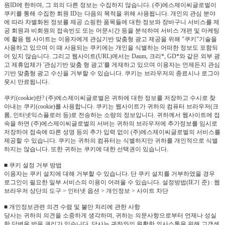
원ID에 한하며, 그 외의 다른 정보는 수집하지 않습니다. (주)에스제이씨글로벌이
쿠키를 통해 수집한 회원 ID는 다음의 목적을 위해 사용됩니다. 개인의 관심 분야
에 따라 차별화된 정보를 제공 쇼핑한 품목들에 대한 정보와 장바구니 서비스를 제
공 회원과 비회원의 접속빈도 또는 머문시간 등을 분석하여 서비스 개편 및 마케팅
에 활용 웹 사이트는 이용자에게 관심기반 맞춤형 광고 제공을 위해 "쿠키"기술을
사용하고 있으며 이 때 사용되는 쿠키에는 개인을 식별하는 어떠한 정보도 포함되
어 있지 않습니다. 그리고 웹사이트(URL)에서는 Daum, 크리*, GD*와 같은 외부 광
고 제휴업체가 '관심기반 맞춤 형 광고'를 게재하고 있으며 이용자는 언제든지 관심
기반 맞춤형 광고 수신을 거부할 수 있습니다. 쿠키는 브라우저의 종료시나 로그아
웃시 만료됩니다.
쿠키(cookie)란? (주)에스제이씨글로벌은 귀하에 대한 정보를 저장하고 수시로 찾
아내는 쿠키(cookie)를 사용합니다. 쿠키는 웹사이트가 귀하의 컴퓨터 브라우저(크
롬, 인터넷익스플로러 등)로 전송하는 소량의 정보입니다. 귀하께서 웹사이트에 접
속을 하면 (주)에스제이씨글로벌의 서버는 귀하의 브라우저에 추가정보를 임시로
저장하여 접속에 따른 성명 등의 추가 입력 없이 (주)에스제이씨글로벌의 서비스를
제공할 수 있습니다. 쿠키는 귀하의 컴퓨터는 식별하지만 귀하를 개인적으로 식별
하지는 않습니다. 또한 귀하는 쿠키에 대한 선택권이 있습니다.
■ 쿠키 설정 거부 방법
이용자는 쿠키 설치에 대해 거부할 수 있습니다. 단 쿠키 설치를 거부하였을 경우
로그인이 필요한 일부 서비스의 이용이 어려울 수 있습니다. 설정방법(IE기 준) : 웹
브라우저 상단의 도구 > 인터넷 옵션 > 개인정보 > 사이트 차단
■ 개인정보관련 의견 수렴 및 불만 처리에 관한 사항
당사는 귀하의 의견을 소중하게 생각하며, 귀하는 의문사항으로부터 언제나 성실
한 답변을 받을 권리가 있습니다. 당사는 귀하와의 원활한 의사소통을 위해 고객센