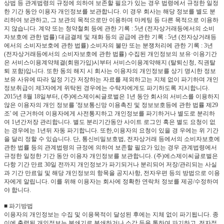
상법 등 관계법령의 규정에 의하여 보존할 필요가 있는 경우 법령에서 규정한 일정
한 기간 동안 이용자 개인정보를 보관합니다. 이 경우 회사는 해당 정보를 별도 분
리하여 보관하고, 그 보관의 목적으로만 이용하며 마케팅 등 다른 목적으로 이용하
지 않습니다. 계약 또는 청약철회 등에 관한 기록 : 5년 (전자상거래등에서의 소비
자보호에 관한 법률) 대금결제 및 재화 등의 공급에 관한 기록 : 5년 (전자상거래등
에서의 소비자보호에 관한 법률) 소비자의 불만 또는 분쟁처리에 관한 기록 : 3년
(전자상거래등에서의 소비자보호에 관한 법률) 수집된 개인정보의 보유·이용기간
은 서비스이용계약체결(회원가입)시부터 서비스이용계약해지 (탈퇴신청, 직권탈
퇴 포함)입니다. 또한 동의 해지 시 회사는 이용자의 개인정보를 상기 명시한 정보
보유 사유에 따라 일정 기간 저장하는 자료를 제외하고는 지체 없이 파기하며 개인
정보취급이 제3자에게 위탁된 경우에는 수탁자에게도 파기하도록 지시합니다.
2015년 8월 18일부터, (주)에스제이씨글로벌은 1년 동안 회사의 서비스를 이용하지
않은 이용자의 개인 정보를 '정보통신망 이용촉진 및 정보보호등에 관한 법률 제29
조' 에 근거하여 이용자에게 사전통지하고 개인정보를 파기하거나 별도로 분리하
여 1년간저장 관리합니다. 별도 분리기간동안 사이트 로그인 혹은 별도 요청이 없
는 경우에는 1년뒤 자동 파기합니다. 또한,이용자의 요청이 있을 경 우에는 위 기간
을 달리 정할 수 있습니다. 단, 통신비밀보호법, 전자상거래 등에서의 소비자보호에
관한 법률 등의 관계법령의 규정에 의하여 보존할 필요가 있는 경우 관계법령에서
규정한 일정한 기간 동안 이용자 개인정보를 보관합니다. (주)에스제이씨글로벌은
다항 기간 만료 30일 전까지 개인정보가 파기되거나 분리되어 저장/관리되는 사실
과 기간 만료일 및 해당 개인정보의 항목을 공지사항, 전자우편 등의 방법으로 이용
자에게 알립니다. 이를 위해 이용자는 회사에 정확한 연락처 정보를 제공/수정하여
야 합니다.
■ 파기방법
이용자의 개인정보는 수집 및 이용목적이 달성된 후에는 지체 없이 파기됩니다. 종
이에 출력된 개인정보는 분쇄기로 분쇄하거나 소각 등을 통하여 파기하고, 전자적