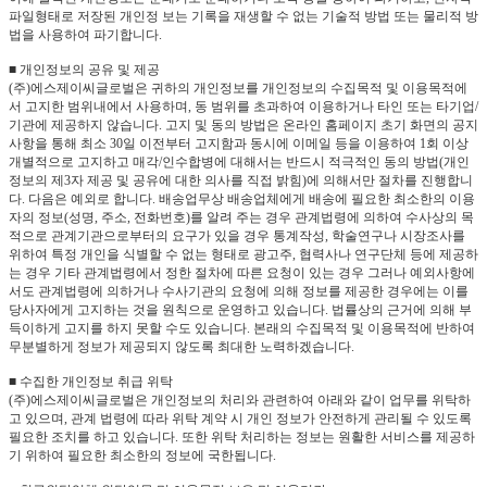
파일형태로 저장된 개인정 보는 기록을 재생할 수 없는 기술적 방법 또는 물리적 방
법을 사용하여 파기합니다.
■ 개인정보의 공유 및 제공
(주)에스제이씨글로벌은 귀하의 개인정보를 개인정보의 수집목적 및 이용목적에
서 고지한 범위내에서 사용하며, 동 범위를 초과하여 이용하거나 타인 또는 타기업/
기관에 제공하지 않습니다. 고지 및 동의 방법은 온라인 홈페이지 초기 화면의 공지
사항을 통해 최소 30일 이전부터 고지함과 동시에 이메일 등을 이용하여 1회 이상
개별적으로 고지하고 매각/인수합병에 대해서는 반드시 적극적인 동의 방법(개인
정보의 제3자 제공 및 공유에 대한 의사를 직접 밝힘)에 의해서만 절차를 진행합니
다. 다음은 예외로 합니다. 배송업무상 배송업체에게 배송에 필요한 최소한의 이용
자의 정보(성명, 주소, 전화번호)를 알려 주는 경우 관계법령에 의하여 수사상의 목
적으로 관계기관으로부터의 요구가 있을 경우 통계작성, 학술연구나 시장조사를
위하여 특정 개인을 식별할 수 없는 형태로 광고주, 협력사나 연구단체 등에 제공하
는 경우 기타 관계법령에서 정한 절차에 따른 요청이 있는 경우 그러나 예외사항에
서도 관계법령에 의하거나 수사기관의 요청에 의해 정보를 제공한 경우에는 이를
당사자에게 고지하는 것을 원칙으로 운영하고 있습니다. 법률상의 근거에 의해 부
득이하게 고지를 하지 못할 수도 있습니다. 본래의 수집목적 및 이용목적에 반하여
무분별하게 정보가 제공되지 않도록 최대한 노력하겠습니다.
■ 수집한 개인정보 취급 위탁
(주)에스제이씨글로벌은 개인정보의 처리와 관련하여 아래와 같이 업무를 위탁하
고 있으며, 관계 법령에 따라 위탁 계약 시 개인 정보가 안전하게 관리될 수 있도록
필요한 조치를 하고 있습니다. 또한 위탁 처리하는 정보는 원활한 서비스를 제공하
기 위하여 필요한 최소한의 정보에 국한됩니다.