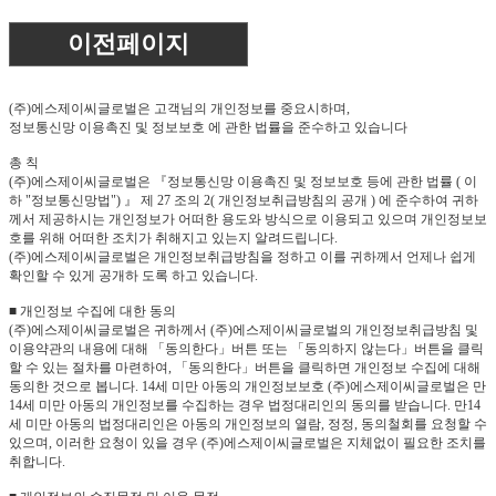
이전페이지
(주)에스제이씨글로벌은 고객님의 개인정보를 중요시하며,
정보통신망 이용촉진 및 정보보호 에 관한 법률을 준수하고 있습니다
총 칙
(주)에스제이씨글로벌은 『정보통신망 이용촉진 및 정보보호 등에 관한 법률 ( 이
하 "정보통신망법") 』 제 27 조의 2( 개인정보취급방침의 공개 ) 에 준수하여 귀하
께서 제공하시는 개인정보가 어떠한 용도와 방식으로 이용되고 있으며 개인정보보
호를 위해 어떠한 조치가 취해지고 있는지 알려드립니다.
(주)에스제이씨글로벌은 개인정보취급방침을 정하고 이를 귀하께서 언제나 쉽게
확인할 수 있게 공개하 도록 하고 있습니다.
■ 개인정보 수집에 대한 동의
(주)에스제이씨글로벌은 귀하께서 (주)에스제이씨글로벌의 개인정보취급방침 및
이용약관의 내용에 대해 「동의한다」버튼 또는 「동의하지 않는다」버튼을 클릭
할 수 있는 절차를 마련하여, 「동의한다」버튼을 클릭하면 개인정보 수집에 대해
동의한 것으로 봅니다. 14세 미만 아동의 개인정보보호 (주)에스제이씨글로벌은 만
14세 미만 아동의 개인정보를 수집하는 경우 법정대리인의 동의를 받습니다. 만14
세 미만 아동의 법정대리인은 아동의 개인정보의 열람, 정정, 동의철회를 요청할 수
있으며, 이러한 요청이 있을 경우 (주)에스제이씨글로벌은 지체없이 필요한 조치를
취합니다.