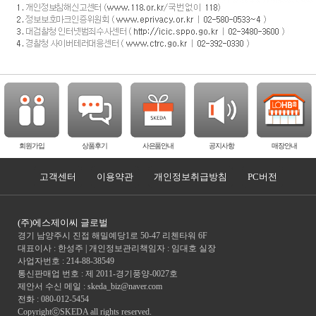
회원가입
상품후기
사은품안내
공지사항
매장안내
고객센터
이용약관
개인정보취급방침
PC버전
(주)에스제이씨 글로벌
경기 남양주시 진접 해밀예당1로 50-47 리첸타워 6F
대표이사 : 한성주 | 개인정보관리책임자 : 임대호 실장
사업자번호 : 214-88-38549
통신판매업 번호 : 제 2011-경기풍양-0027호
제안서 수신 메일 : skeda_biz@naver.com
전화 :
080-012-5454
CopyrightⓒSKEDA all rights reserved.