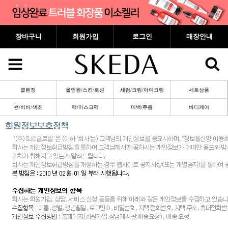
장바구니
회원가입
로그인
매장안내
클렌징
올인원/스킨/로션
세럼/크림/아이크림
세트상품
썬/비비/색조
팩/마스크팩
미백/주름
바디케어