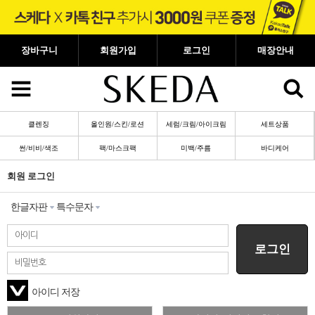
장바구니
회원가입
로그인
매장안내
클렌징
올인원/스킨/로션
세럼/크림/아이크림
세트상품
썬/비비/색조
팩/마스크팩
미백/주름
바디케어
회원 로그인
한글자판
특수문자
로그인
아이디 저장