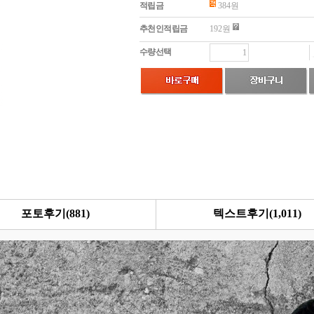
적립금
384원
추천인적립금
192원
수량선택
포토후기(
881
)
텍스트후기(
1,011
)