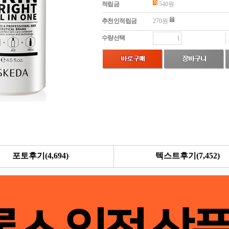
적립금
540원
추천인적립금
270원
수량선택
포토후기(
4,694
)
텍스트후기(
7,452
)