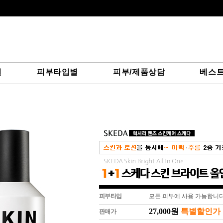
별
피부타입별
피부/제품상담
베스
피부타입
모든 피부에 사용 가능합니다
27,000원
특별할인가
판매가