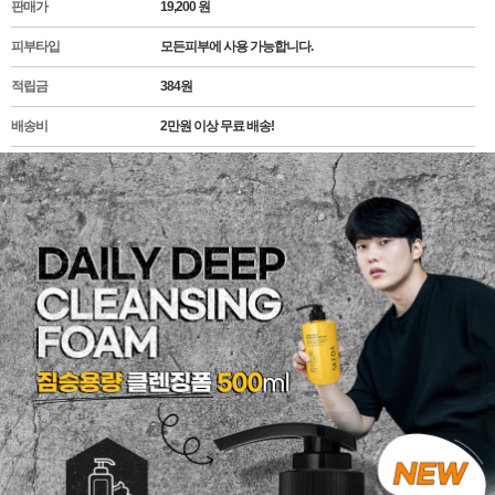
판매가
19,200 원
피부타입
모든피부에 사용 가능합니다.
적립금
384
원
배송비
2만원 이상 무료 배송!