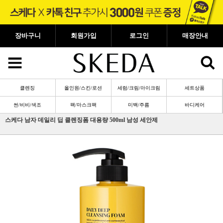
장바구니
회원가입
로그인
매장안내
클렌징
올인원/스킨/로션
세럼/크림/아이크림
세트상품
썬/비비/색조
팩/마스크팩
미백/주름
바디케어
스케다 남자 데일리 딥 클렌징폼 대용량 500ml 남성 세안제