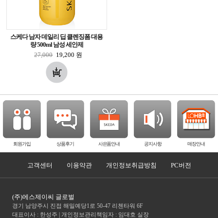
스케다 남자 데일리 딥 클렌징폼 대용
량 500ml 남성 세안제
27,000
19,200
원
회원가입
상품후기
사은품안내
공지사항
매장안내
고객센터
이용약관
개인정보취급방침
PC버전
(주)에스제이씨 글로벌
경기 남양주시 진접 해밀예당1로 50-47 리첸타워 6F
대표이사 : 한성주 | 개인정보관리책임자 : 임대호 실장