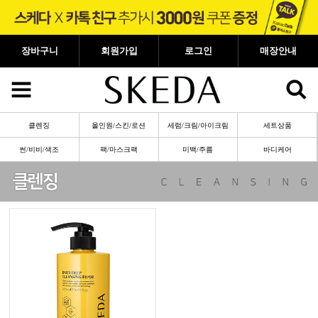
장바구니
회원가입
로그인
매장안내
클렌징
올인원/스킨/로션
세럼/크림/아이크림
세트상품
썬/비비/색조
팩/마스크팩
미백/주름
바디케어