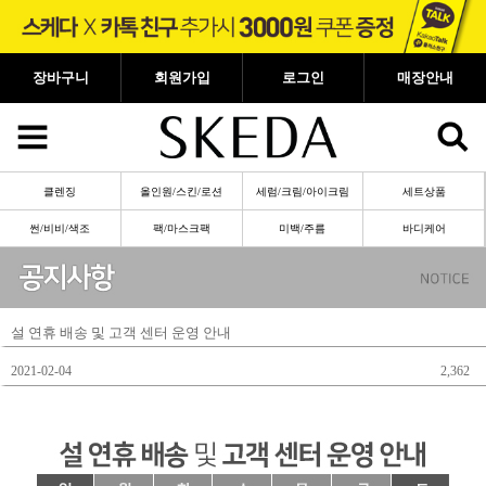
장바구니
회원가입
로그인
매장안내
클렌징
올인원/스킨/로션
세럼/크림/아이크림
세트상품
썬/비비/색조
팩/마스크팩
미백/주름
바디케어
설 연휴 배송 및 고객 센터 운영 안내
2021-02-04
2,362