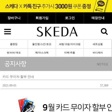
장바구니
회원가입
로그인
매장안내
클렌징
올인원/스킨/로션
세럼/크림/아이크림
세트상품
썬/비비/색조
팩/마스크팩
미백/주름
바디케어
카드 무이자 할부 안내
2021-09-01
57,369