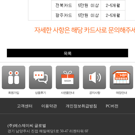
목록
회원가입
상품후기
사은품안내
공지사항
매장안내
고객센터
이용약관
개인정보취급방침
PC버전
(주)에스제이씨 글로벌
경기 남양주시 진접 해밀예당1로 50-47 리첸타워 6F